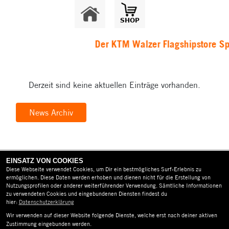
Der KTM Walzer Flagshipstore Spie
Derzeit sind keine aktuellen Einträge vorhanden.
News Archiv
EINSATZ VON COOKIES
Diese Webseite verwendet Cookies, um Dir ein bestmögliches Surf-Erlebnis zu
ermöglichen. Diese Daten werden erhoben und dienen nicht für die Erstellung von
Nutzungsprofilen oder anderer weiterführender Verwendung. Sämtliche Informationen
zu verwendeten Cookies und eingebundenen Diensten findest du
hier:
Datenschutzerklärung
AGB
Wir verwenden auf dieser Website folgende Dienste, welche erst nach deiner aktiven
IMPRESSUM
Zustimmung eingebunden werden.